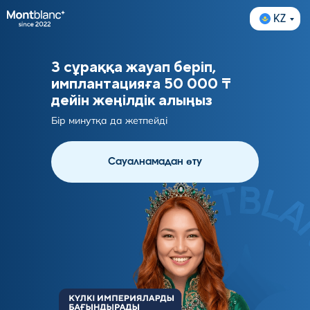
KZ
3 сұраққа жауап беріп,
имплантацияға 50 000 ₸
дейін жеңілдік алыңыз
Бір минутқа да жетпейді
Сауалнамадан өту